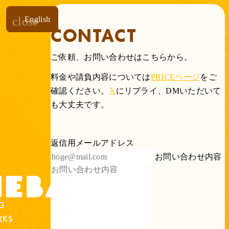
close
English
CONTACT
ご依頼、お問い合わせはこちらから。
料金や請負内容については
PRICEページ
をご
確認ください。
𝕏
にリプライ、DMいただいて
も大丈夫です。
返信用メールアドレス
お問い合わせ内容
G
KS