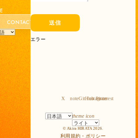
E
CONTACT
送信
エラー
X
note
GitHub
Instagram
Pinterest
theme icon
© Akira HIRATA 2026.
利用規約・ポリシー