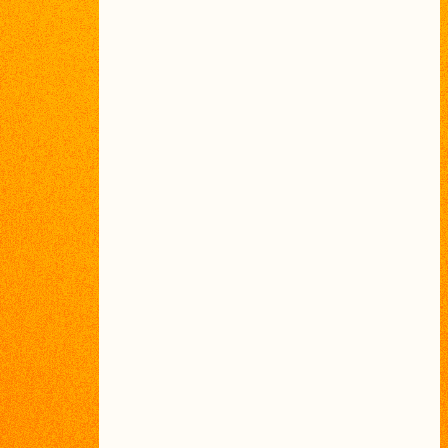
总价（含税）
¥430,000
针对
iOS、
An
dro
id
和
TV
等
系统
的
应用
程序
UI
设计。
我
可以
使用
Sket
ch、
Fi
g
ma、
XD
等
工具
进行
交付。
我
可以
处理线框、
规格
设计、
文档
等。
听取与指导
¥60,000
设计工作 x5屏
¥100,000
幕
设计和文档 x5
¥40,000
屏幕
总价（含税）
¥200,000