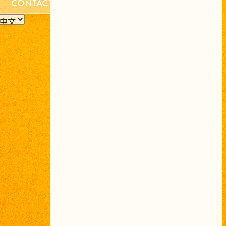
CONTACT
听取与指导
¥40,000
设计工作 x1页
¥50,000
编码工作 x1页
¥60,000
总价（含税）
¥150,000
包括
文章
更新
功能
的
网站，
例如
博客
和
新闻。
可以
支持
WordPress，
但
我
建议
使用
具有
高可
维护性
和
运营
效率
的
Headless CMS
进行
构建。
听取与指导
¥80,000
设计工作 x5页
¥150,000
编码工作 x5页
¥200,000