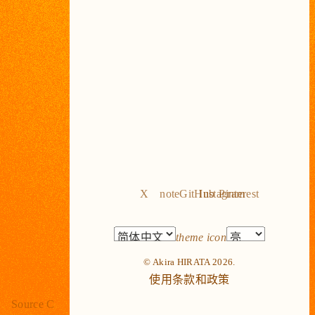
X
note
GitHub
Instagram
Pinterest
theme icon
© Akira HIRATA 2026.
使用条款和政策
Source C