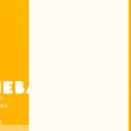
设计
徽标
和
名片
的
示例。
这
不
包括
动画
或
构造
网格。
听取与指导
¥10,000
设计工作
¥50,000
总价（含税）
¥60,000
G
KS
构建
静态
网站
的
示例。
定价
可能
E
因
服务器
端
设置、
规划
方向
和
内容
而异。