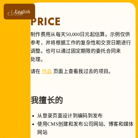
close
English
PRICE
制作费用
从
每
天
50,000日
元
起
估算。
示例仅
供
参考，
并
将
根据
工作
的
复杂性
和
交货
日期
进行
调整。
也
可以
通过
固定
期限
的
委托合同
来
处理。
请在
作品
页面上查看我过去的项目。
我擅长的
从登录页面设计到编码到发布
使用CMS创建和发布公司网站、博客和媒体
网站