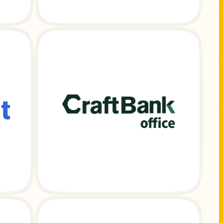
CraftBank Office 改版
共享和
CraftBank Office的完整更新，这是CraftBank公司
的媒体网站
CODE
UI
2024