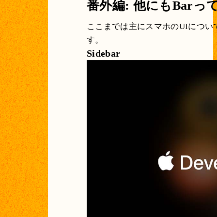
番外編: 他にもBarっ
ここまでは主にスマホのUIについ
す。
Sidebar