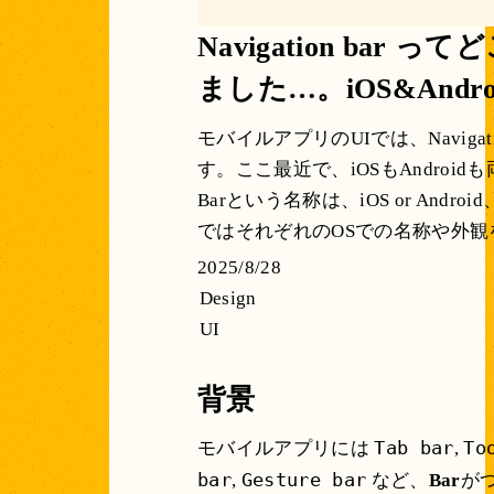
Navigation ba
ました…。iOS&Andr
モバイルアプリのUIでは、Navigat
す。ここ最近で、iOSもAndroi
Barという名称は、iOS or An
ではそれぞれのOSでの名称や外
2025/8/28
Design
UI
背景
Tab bar
To
モバイルアプリには
,
bar
Gesture bar
,
など、
Bar
が