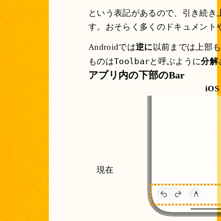
という表記があるので、引き続き上
す。おそらく多くのドキュメントや
Androidでは
逆に
以前までは上部
Toolbar
ものは
と呼ぶように
分解
アプリ内の下部のBar
iOS
現在