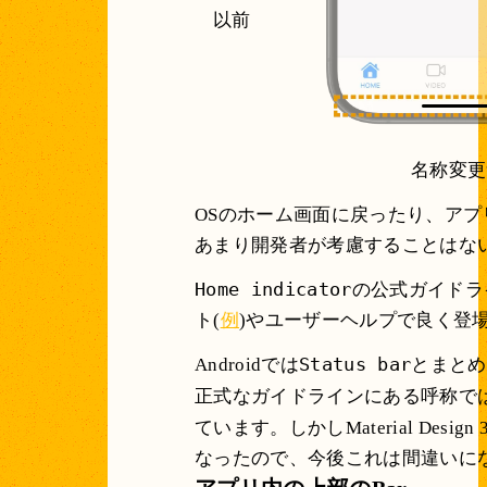
以前
名称変更
OSのホーム画面に戻ったり、アプ
あまり開発者が考慮することはな
Home indicator
の公式ガイドラ
ト(
例
)やユーザーヘルプで良く登
Status bar
Androidでは
とまとめ
正式なガイドラインにある呼称では
ています。しかしMaterial Desig
なったので、今後これは間違いに