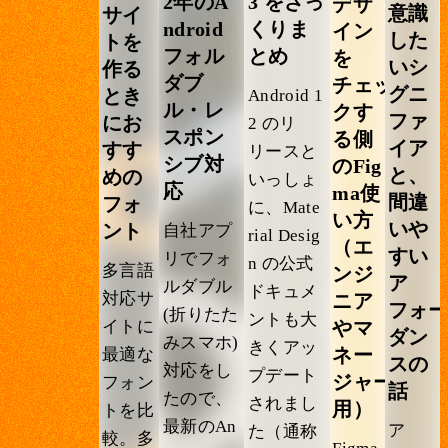
2年のA
3 をざっ
デザ
意識
サイ
ndroid
くりま
イン
した
トを
フォル
とめ
を
いシ
作る
ダブ
チェッ
グニ
とき
Android 1
ル・レ
クす
ファ
にお
2 のリ
スポン
る側
イア
すす
リースと
シブ対
のFig
と、
めの
いっしょ
応
ma使
間違
フォ
に、Mate
い方
いや
ント
自社アプ
rial Desig
（エ
すい
リでフォ
n の公式
多言語
ンジ
ア
ルダブル
ドキュメ
対応サ
ニア
フォ
(折りたた
ントも大
やマ
イトに
ダン
みスマホ)
きくアッ
ネー
最適な
スの
対応をし
プデート
ジャー
フォン
話
たので、
されまし
用）
トを比
最新のAn
ア
た（通称
較。多