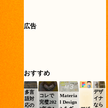
広告
おすすめ
デザ
多言
ope
コレで
Materia
イナ
語対
n
完璧202
l Design
なら
応の