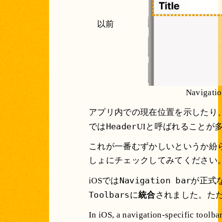
以前
Navigatio
アプリ内での現在位置を示したり、
Header
では
UIと呼ばれることが
これが一番むずかしいというか紛ら
しょにチェックしてみてください
Navigation bar
iOSでは
が正式な
Toolbars
に
統合
されました。ただ
In iOS, a navigation-specific toolba