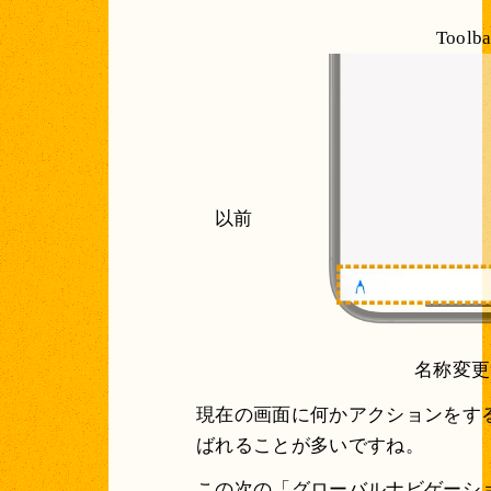
Toolba
以前
名称変更
現在の画面に何かアクションをする
ばれることが多いですね。
この次の「グローバルナビゲーシ