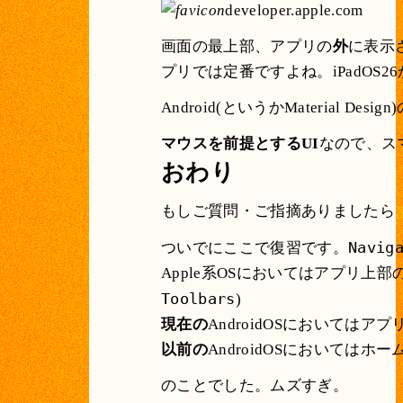
developer.apple.com
画面の最上部、アプリの
外
に表示さ
プリでは定番ですよね。iPadOS
Android(というかMaterial Design
マウスを前提とするUI
なので、ス
おわり
もしご質問・ご指摘ありましたら
Navig
ついでにここで復習です。
Apple系OSにおいてはアプリ上
Toolbars
)
現在の
AndroidOSにおいてはア
以前の
AndroidOSにおいては
のことでした。ムズすぎ。