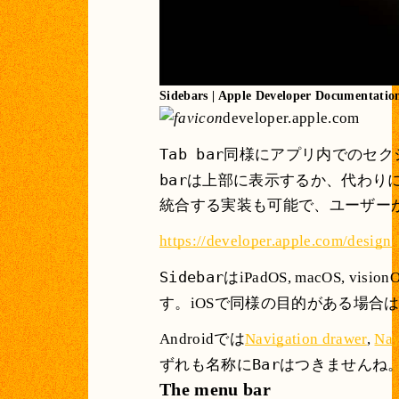
Sidebars | Apple Developer Documentatio
developer.apple.com
Tab bar
同様にアプリ内でのセクシ
bar
は上部に表示するか、代わり
統合する実装も可能で、ユーザー
https://developer.apple.com/design
Sidebar
はiPadOS, macOS, 
す。iOSで同様の目的がある場合
Androidでは
Navigation drawer
,
Nav
Bar
ずれも名称に
はつきませんね
The menu bar