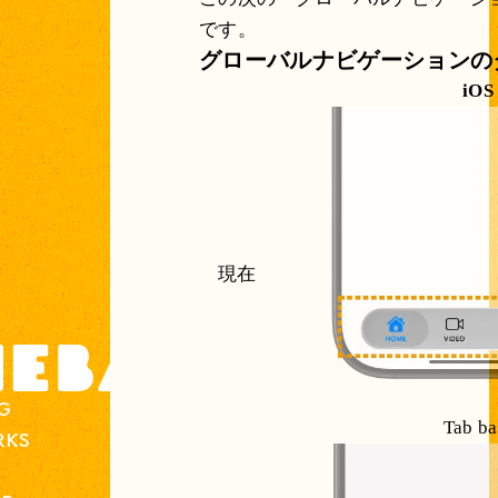
です。
グローバルナビゲーションの
iOS
現在
G
Tab ba
RKS