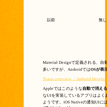
以前
無し
Material Designで定義
多いですが、Androidでは
OSが表
Toasts overview | Android Develop
Appleではこのような
自動で消え
なUIを実装しているアプリはよく
ようです。iOS Nativeの通知UIに