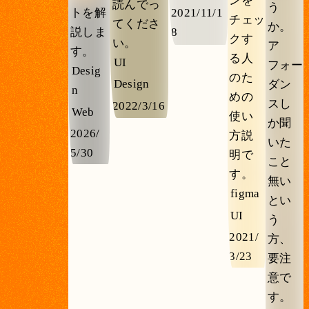
ンを
読んでっ
う
2021/11/1
トを解
チェッ
てくださ
か。
8
説しま
クす
い。
ア
す。
る人
UI
フォー
Desig
のた
Design
ダン
n
めの
スし
2022/3/16
Web
使い
か聞
2026/
方説
いた
5/30
明で
こと
す。
無い
figma
とい
UI
う
2021/
方、
3/23
要注
意で
す。