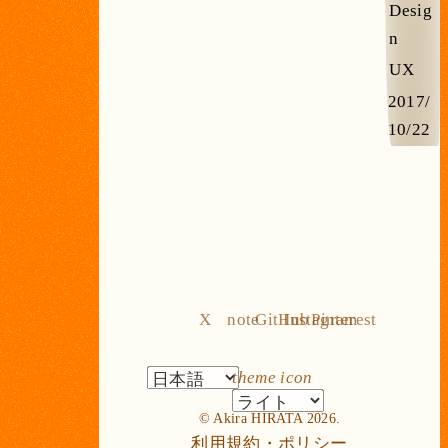
Desig
n
UX
2017/
10/22
X
note
GitHub
Instagram
Pinterest
theme icon
© Akira HIRATA 2026.
利用規約・ポリシー