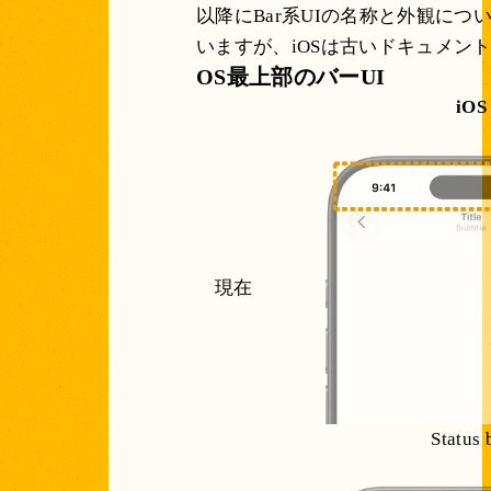
以降にBar系UIの名称と外観に
いますが、iOSは古いドキュメン
OS最上部のバーUI
iOS
現在
Status 