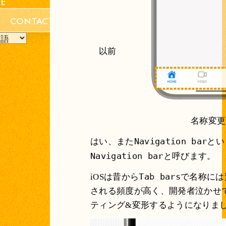
CE
CONTACT
以前
名称変更
Navigation bar
はい、また
とい
Navigation bar
と呼びます。
Tab bars
iOSは昔から
で名称には
される頻度が高く、開発者泣かせで
ティング&変形するようになりま