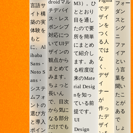
Figma
droidマル
フォー
M3）。ひ
言語サ
でデ
チデバイ
ダン
ととおり
イト構
ザイ
ス・レス
スと
目を通し
築の実
ンを
ポンシブ
シグ
たので要
体験を
つく
対応につ
ニ
所を簡単
もと
る人
いてUIデ
ファ
にまとめ
に、Al
では
ザインの
イア
て紹介し
ibaba
な
観点から
とい
ます。あ
Sans・
く、
まとめて
う言
る程度従
Noto S
デザ
みます。
葉を
来のMate
ans・
イ
ちょっと
聞い
rial Desig
システ
ナー
長いん
たこ
nを知っ
ムフォ
が
で、目次
とが
ている前
ントの
作っ
から気に
ある
提です。
選び方
たデ
なる部分
で
UI
と導入
ザイ
だけでも
しょ
Design
ポイン