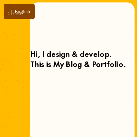
close
English
Hi, I design & develop.
This is My Blog & Portfolio.